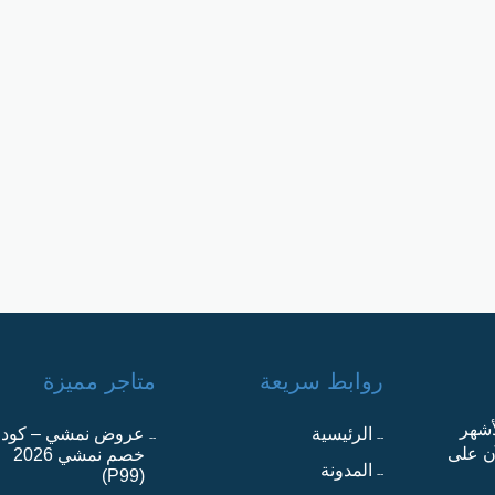
روابط سريعة
متاجر مميزة
أشهر
الرئيسية
عروض نمشي – كود
آن على
خصم نمشي 2026
المدونة
(P99)