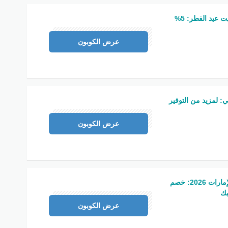
كود خصم فوغا كلوسيت عيد الفطر: 5%
PCW
عرض الكوبون
: لمزيد من التوفير
PL113
عرض الكوبون
كود خصم آر أند بي الإمارات 2026: خصم
M69
عرض الكوبون