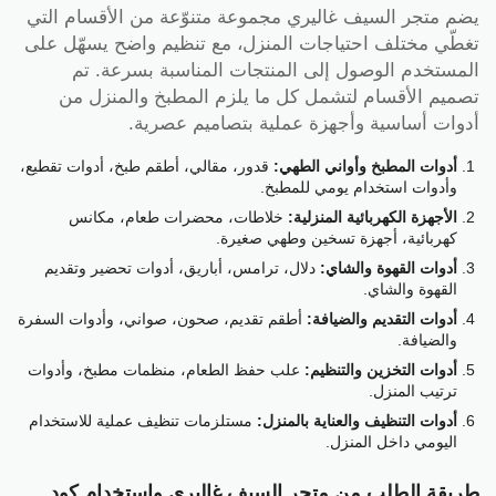
يضم متجر السيف غاليري مجموعة متنوّعة من الأقسام التي
تغطّي مختلف احتياجات المنزل، مع تنظيم واضح يسهّل على
المستخدم الوصول إلى المنتجات المناسبة بسرعة. تم
تصميم الأقسام لتشمل كل ما يلزم المطبخ والمنزل من
أدوات أساسية وأجهزة عملية بتصاميم عصرية.
أدوات المطبخ وأواني الطهي:
قدور، مقالي، أطقم طبخ، أدوات تقطيع،
وأدوات استخدام يومي للمطبخ.
الأجهزة الكهربائية المنزلية:
خلاطات، محضرات طعام، مكانس
كهربائية، أجهزة تسخين وطهي صغيرة.
أدوات القهوة والشاي:
دلال، ترامس، أباريق، أدوات تحضير وتقديم
القهوة والشاي.
أدوات التقديم والضيافة:
أطقم تقديم، صحون، صواني، وأدوات السفرة
والضيافة.
أدوات التخزين والتنظيم:
علب حفظ الطعام، منظمات مطبخ، وأدوات
ترتيب المنزل.
أدوات التنظيف والعناية بالمنزل:
مستلزمات تنظيف عملية للاستخدام
اليومي داخل المنزل.
طريقة الطلب من متجر السيف غاليري واستخدام كود