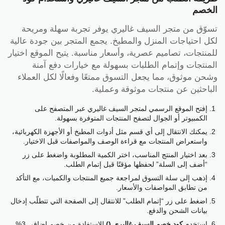
الخصم
تسوّق من متجر السيف غاليري يوفر تجربة سهلة ومريحة
لكل احتياجات المنزل والمطبخ. يجمع المتجر بين جودة عالية
للمنتجات، تصاميم عصرية، وأسعار مناسبة. يتيح الموقع اختيار
المنتجات وإتمام الطلبات بسهولة مع خيارات دفع آمنة
وشحن موثوق، مما يجعل التسوق ممتعًا وفعالًا لكل العملاء
الباحثين عن منتجات موثوقة وعملية.
إفتح الموقع الرسمي لمتجر السيف غاليري عبر المتصفح على
الكمبيوتر أو الجوال لتصفح المنتجات المتوفرة بسهولة.
يمكنك الانتقال إلى أي قسم مثل أدوات المطبخ أو الأجهزة الكهربائية،
واستعراض المنتجات مع قراءة الوصف والمواصفات قبل الاختيار.
بعد اختيار المنتج المناسب، اختر الكمية المطلوبة واضغط على زر
“أضف إلى السلة” لحفظها مؤقتًا قبل إتمام الطلب.
إذهب إلى سلة التسوق لمراجعة جميع المنتجات والكميات، مع التأكد
من تطابق المواصفات والأسعار.
اضغط على زر “إتمام الطلب” للانتقال إلى الصفحة التي تتطلّب إدخال
بيانات الشحن والدفع.
استخدم
كود خصم السيف غاليري ()
للاستفادة من خصم إضافي 3%.