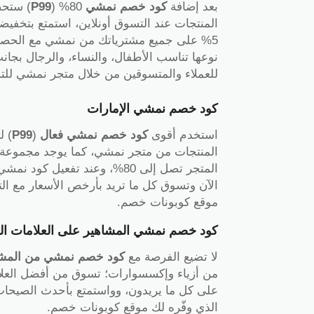
بعد إضافة
كود خصم نمشي
80% (
P99
) ستح
5% على جميع مشترياتك من نمشي مع الحصول
نوعها تناسب الأطفال، والنساء، والرجال بجانب
للعملاء والمتسوقين من خلال متجر نمشي لل
كود خصم نمشي الإمارات
استخدم أقوى
كود خصم نمشي فعال
(
P99
المنتجات من متجر نمشي، كما يوجد مجموعة 
المتجر تصل إلى 80%، وعند تفعي
الآن وتسوق كل ما تريد بأرخص الأسعار مع ا
موقع كوبونات خصم.
كود خصم نمشي المشاهير على العلامات الت
لا تضيع الفرصة مع
كود خصم نمشي من المشا
من أزياء وإكسسوارات؛ تسوق من أفضل العلاما
على كل ما يريدون، وواستمتع بأحدث الصيحا
الذي وفّره لك موقع كوبونات خصم.