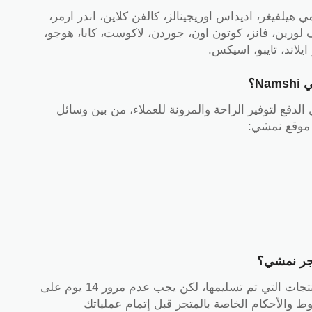
ي هيلفيغر، اديداس اوريجينالز، كالفن كلاين، اندر ارمر،
 لورين، فانز، كوتون اون، جوردن، لاكوست، كابا، هوجو،
يلاند، تايبو، اسيكس.
N؟
فع لتوفير الراحة والمرونة للعملاء، من بين وسائل
 موقع نمشي:
تجر نمشي؟
يتيح المتجر سياسة استبدال وارجاع سهلة للمنتجات التي تم تسليمها، لكن يجب عدم مرور 14 يوم على
ط والأحكام الخاصة بالمتجر قبل إتمام عملياتك