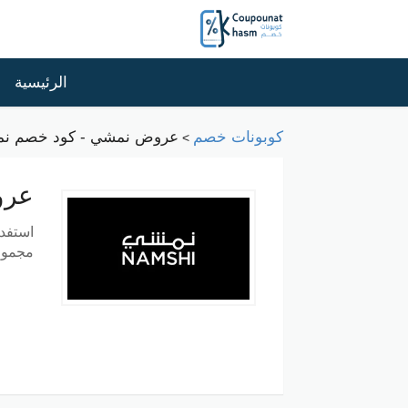
الرئيسية
كوبونات خصم
عروض نمشي - كود خصم نمشي 2026 
>
عرو
استفد
مجموع