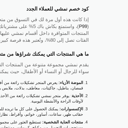
كود خصم نمشي للعملاء الجدد
إذا كانت هذه أول مرة لك في التسوق من م
(
P99
)، واستمتع بكاش باك
المنتجات المتوافرة داخل أقسام نمشي علي
الفئات تصل إلى 80%، وتُعتبر هذه فرصة كبيرة للاستمتاع بأفضل تجربة تسوق عبر الإنترنت.
ما هي المنتجات التي يمكنك شراؤها من م
يقدم نمشي مجموعة متنوعة من المنتجات التي 
سواء للرجال أو النساء أو الأطفال، حيث يم
الموضة الأزياء:
يعرض المتجر تشكيلات رائعة من أف
قمصان، بناطيل، جاكيتات، معاطف، بدلات، ملابس ري
الأحذية
:
يوفر متجر نمشي تشكيلات رائعة من الأحذية 
لأوقات الراحة والأنشطة اليومية.
الإكسسوارات:
يمكنك الحصول على كل ما تريده لل
حقائب ظهر، ساعات، أساور، خواتم، وأقراط، نظار
منتجات العناية الشخصية:
تستطيع العثور على مجموع
مستحضرات التجميل من مكياج، كريمات، ومنتجات الع