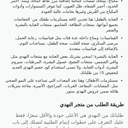
مكياج؛ يمنحك لمسات جمالية إضافية تُبرز نقاط جمالك ومنه: أحمر
الخدود، أحمر الشفاه، ظل العيون، كما تتوفر اكسسوارات وأدوات
المكياج من الفُرش وغيرها بخامات عالية الجودة.
العناية بالطفل؛ هنا تجدين كافة مستلزمات طفلك من: الحفاضات
بجميع أنواعها، منتجات النظافة، الشامبو، منتجات العناية بالبشرة
والشعر.
الفيتامينات؛ ومتاح داخله عدة فئات مثل فيتامينات: رعاية الحمل،
مرضى السكري، صحة القلب، صحة الطفل، مساعدات النوم،
بالإضافة إلى فيتامينات متعددة.
العناية بالبشرة؛ امنحي بشرتك بعض العناية مع منتجات النهدي مثل:
واقي الشمس، منتجات التفتيح، غسول البشرة، المرطبات، سيروم
البشرة، أدوات العناية، ولا تنسى استخدام كود خصم النهدي الجديد
لتخفيض 5٪ من طلباتك.
مستلزمات الأطفال؛ وهنا تجد المعدات التي تساعده على النمو الصحي
مثل: المشايات، المقاعد، العربات، المراجيح، الأسِرة، متاحة بتنزيلات
هائلة ضمن عروض النهدي ستور.
طريقة الطلب من متجر النهدي
طلباتك من النهدي هي الأعلى جودة والأقل سعرًا، فقط
عليك التعرف على خطوات إتمام الطلبية لتصلك إلى باب