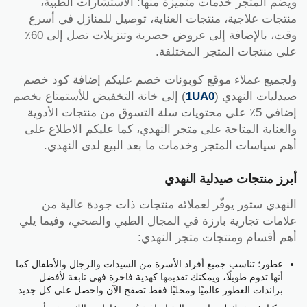
ويضم المتجر خدمات متميزة منها: الاستشارات الطبية،
منتجات علاجية، منتجات العناية، توصيل للمنازل في أسرع
وقت، بالإضافة إلى عروض حصرية وتنزيلات تصل إلى 60٪
على منتجات المتجر المختلفة.
ولجميع عملاء موقع كوبونات خصم عليكم إضافة كود خصم
صيدليات النهدي (
1UA0
) إلى خانة التخفيض للأستمتاع بخصم
إضافي 5٪ على محتويات سلة التسوق من منتجات الأدوية
والعناية المتاحة على متجر النهدي، كما عليكم الاطلاع على
أهم سياسات المتجر وخدمات ما بعد البيع لدى النهدي.
أبرز منتجات صيدلية النهدي
النهدي ستور يوفّر لعملائه منتجات ذات جودة عالية من
علامات تجارية بارزة في المجال الطبي والصحي، وفيما يلي
أهم أقسام ومنتجات متجر النهدي:
عطور؛ تناسب جميع أفراد الأسرة من السيدات والرجال والأطفال كما
أنها تدوم طويلًا، ويمكنك تقديمها كهدية فاخرة فهي تابعة لأفضل
براندات العطور عالميًا ومحليًا فقط تصفح الآن واحصل على كل جديد.