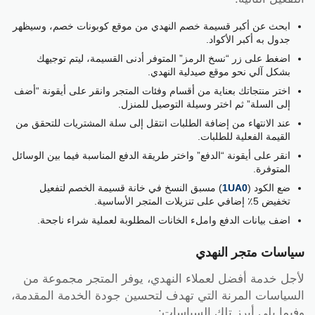
ابحث عن أكبر قسيمة خصم النهدي من موقع كوبونات خصم، وسيظهر
جدول به أكبر الأكواد.
اضغط على زر “نسخ الرمز” المتوفر أدنى القسيمة، ليتم توجيهك
بشكل آلي نحو موقع صيدلية النهدي.
اختر منتجاتك بعناية من أقسام وفئات المتجر وانقر على أيقونة “أضف
إلى السلة” ثم اختر وسيلة التوصيل للمنزل.
عند الانتهاء من إضافة الطلبات انتقل إلى سلة المشتريات للتحقق من
القيمة الفعلية للطلبات.
انقر على أيقونة “الدفع” واختر طريقة الدفع المناسبة فيما بين الوسائل
المتوفرة.
ضع الكود (
1UA0
) مسبق النسخ في خانة قسيمة الخصم لتفعيل
تخفيض 5٪ إضافي على تنزيلات المتجر الأساسية.
اضف بيانات الدفع واملء الخانات المطلوبة لعملية شراء ناجحة.
سياسات متجر النهدي
لأجل خدمة أفضل لعملاء النهدي، يوفر المتجر مجموعة من
السياسات المرنة التي تهدف لتحسين جودة الخدمة المقدمة،
وفيما يلي أبرز تلك السياسات: