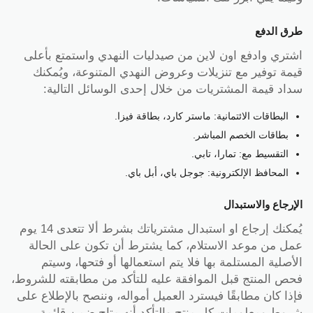
طرق الدفع
اشتري وادفع اون لاين من صيدليات النهدي واستمتع بأعلى
قيمة توفير مع تنزيلات وعروض النهدي المتنوعة، ويُمكنك
سداد قيمة المشتريات من خلال إحدى الوسائل التالية:
البطاقات الائتمانية: ماستر كارد، بطاقة فيزا.
بطاقات الخصم المباشر.
التقسيط مع: تمارا، تابي.
المحافظ الإلكترونية: جوجل باي، أبل باي.
الإرجاع والاستبدال
يُمكنك إرجاع او استبدال مشترياتك بشرط ألا تتعدى 14 يوم
عمل من موعد الاستلام، كما يشترط أن تكون على الحالة
الأصلية المستلمة بها فلا يتم استعمالها أو فتحها، وسيتم
فحص المنتج قبل الموافقة عليه للتأكد من مطابقته للشروط،
فإذا كان مطابقًا فيسترد العميل أمواله، وننصح بالإطلاع على
شروط ومعلومات كل منتج والتأكد أنه متاح ضمن قائمة