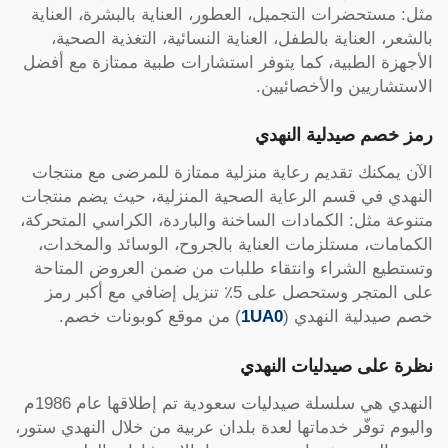
مثل: مستحضرات التجميل، العطور، العناية بالبشرة، العناية
بالشعر، العناية بالطفل، العناية النسائية، التغذية الصحية،
الأجهزة الطبية، كما يتوفر استشارات طبية ممتازة مع أفضل
الاستشاريين والأخصائيين.
رمز خصم صيدلية النهدي
الآن يمكنك تقديم رعاية منزلية ممتازة للمرضى مع منتجات
النهدي في قسم الرعاية الصحية المنزلية، حيث يضم منتجات
متنوعة مثل: الكمادات الساخنة والباردة، الكراسي المتحركة،
الكمامات، مستلزمات العناية بالجروح، الوسائد والمخدات،
وتستطيع الشراء وانتقاء طلبات من ضمن العروض المتاحة
على المتجر وستحصل على 5٪ تنزيل إضافي مع أكبر رمز
خصم صيدلية النهدي (
1UA0
) من موقع كوبونات خصم.
نظرة على صيدليات النهدي
النهدي هي سلسلة صيدليات سعودية تم إطلاقها عام 1986م
واليوم توفّر خدماتها لعدة بلدان عربية من خلال النهدي ستور،