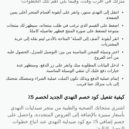
منزلك في أقرب وقت، وفيما يلي أهم تلك الخطوات:
انتقل إلى النهدي ستور، وانقر على أيقونة أقسام المتجر أعلى يمين
الصفحة.
اضغط على القسم الذي ترغب في طلب منتجاته، سيظهر لك منتجات
متنوعة لتضغط على صورة المنتج فتظهر تفاصيله كاملةً.
انقر أيقونة “أضف إلى السلة” المتاحة بالأدنى ليتم نقله إلى عربة
المشتريات.
اختر وسيلة الشحن المناسبة من بين: التوصيل للمنزل، الحصول عليه
من أحد الفروع.
ادخل البيانات المطلوبة منك وانقر على زر الدفع، وستظهر عدة
خيارات دفع عليك أن تنتقي الوسيلة المناسبة.
إتمام عملية الدفع وبذلك تكون اكملت عملية الشراء وستصلك شحنتك
إلى باب منزلك عما قريب.
كيفية تفعيل كود خصم النهدي الجديد لخصم 5٪
اشتري منتجاتك الصحية والطبية من متجر صيدليات النهدي
بأسعار مميزة بالإضافة إلى العروض المتجددة، واحصل على
خصم إضافي 5٪ مع كود صيدلية النهدي عند اتباع خطوات
التفعيل التالية: