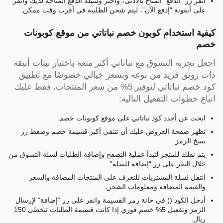
انقر زر “الدفع” المتاح بالأدنى، واختر وسيلة الدفع المتاحة لديك وانقر
على أيقونة “إدفع الآن”، ليتم شحن الطلبية في أقرب وقت ممكن.
كيفية استخدام كوبون خصم نباتاتي من موقع كوبونات
خصم
اجعل تجربة التسوق مع نباتاتي أكثر متعة باختيار نبتات أنيقة
ذات رونق فريد من نوعه وبسعر خيالي خصوصًا مع تطبيق
كود خصم نباتاتي لتوفير 5% من سعر المنتجات، فقط عليك
اتباع خطوات التفعيل التالية:
ابحث عن أجدد كود نباتاتي على موقع كوبونات خصم.
تظهر صفحة العروض عليك أن تنتقي أكبر قسيمة خصم وضغط زر
نسخ الرمز.
يتم نقلك للمتجر لتبدأ عملية التصفح وإضافة الطلبات لسلة التسوق من
خلال النقر على زر “إضافة للسلة”.
انتقل لسلة المشتريات للتعرف على المنتجات المضافة والسعر
والقيمة المضافة ومعلومات الشحن.
أدخل الكود () في خانة رمز القسيمة وانقر على زر “إضافة” لإرسال
الرمز وتفعيل 5% خصم فوري إذا كانت قسيمة الطلبات تتخطى 150
ريال.