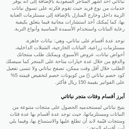
نباتاتي أحد أشهر المتاجر السعودية بالإضافة إلى أنه يوفر
خدمات من نوع فريد حيث تقوم فكرته على تسوق نباتات
الزينة داخل وخارج المنازل بالإضافة إلى مستلزمات العناية
بها، كما يُمكنك أخذ استشارات مجانية فيما يتعلق بكيفية
رعاية النباتات واستخدام الأسمدة المناسبة وأنواع التربة.
توجد عدة أقسام على نباتاتي، وهي: نباتات جاهزة،
مستلزمات زراعية، النباتات الخارجية، الشتلات الداخلية،
أحواض نباتات، عروض الأسبوع، ويمكنك طلب منتجاتك
والدفع من خلال عدة خيارات متاحة على المتجر كما سيصلك
الطلب خلال أقل وقت ممكن، تصفح نباتاتي ولا تنسى تفعيل
كود خصم نباتاتي () من كوبونات خصم لتخفيض قيمته 5%
على الفواتير بقيمة 150 ريال فأكثر.
أبرز أقسام وفئات متجر نباتاتي
يتيح نباتاتي لمستخدميه الحصول على منتجات متنوعة من
النباتات ومستلزماتها، حيث توجد عدة أقسام بها عدة فئات
ومنتجات قيّمة لابد أن تطلع عليها والاستمتاع بها، وفيما يلي
أبرز أقسام المتجر: