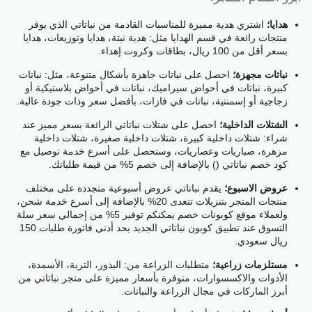
هدايا؛
اشتري هدية مميزة للمناسبات القادمة من نباتاتي الذي يوفر
منتجات رائعة في قسم الهدايا مثل: هدية نبتة، هدايا وتوزيعات، هدايا
بسعر أقل من 100 ريال، بطاقات وكروت إهداء.
نباتات مجهزة؛
احصل على نباتات جاهزة بأشكال متنوعة، مثل: نباتات
كبيرة، نباتات في أحواض سيراميك، نباتات في أحواض بلاستيكية أو
زجاجية أو إسمنتية، نباتات في فازات، بأفضل سعر وذات جودة عالية.
الشتلات الداخلية؛
احصل على شتلات نباتاتي الرائعة بسعر مميز عند
شراء: شتلات داخلية كبيرة، شتلات داخلية صغيرة، شتلات داخلية
مزهرة، صباريات وعصاريات، وستحصل على أسرع خدمة توصيل مع
كود خصم نباتاتي () بالإضافة إلى خصم 5% من قيمة طلباتك.
عروض الاسبوع؛
يقدم نباتاتي عروض أسبوعية متجددة على مختلف
منتجات المتجر بتنزيلات تتعدى 20% بالإضافة إلى أسرع خدمة شحن،
ولعملاء موقع كوبونات خصم يمكنكم توفير 5% من إجمالي سعر سلة
التسوق عند تطبيق كوبون نباتاتي الجديد بحد أدنى فاتورة طلبات 150
ريال سعودي.
مستلزمات زراعية؛
متطلبات الزراعة من: البذور، التربة، الأسمدة،
الأدوات والاكسسوارات، متوفرة بأسعار مميزة على متجر نباتاتي من
أبرز الماركات في مجال الزراعة والنباتات.