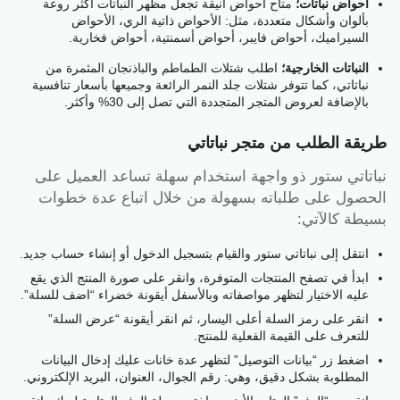
أحواض نباتات؛
متاح أحواض أنيقة تجعل مظهر النباتات أكثر روعة
بألوان وأشكال متعددة، مثل: الأحواض ذاتية الري، الأحواض
السيراميك، أحواض فايبر، أحواض أسمنتية، أحواض فخارية.
النباتات الخارجية؛
اطلب شتلات الطماطم والباذنجان المثمرة من
نباتاتي، كما تتوفر شتلات جلد النمر الرائعة وجميعها بأسعار تنافسية
بالإضافة لعروض المتجر المتجددة التي تصل إلى 30% وأكثر.
طريقة الطلب من متجر نباتاتي
نباتاتي ستور ذو واجهة استخدام سهلة تساعد العميل على
الحصول على طلباته بسهولة من خلال اتباع عدة خطوات
بسيطة كالآتي:
انتقل إلى نباتاتي ستور والقيام بتسجيل الدخول أو إنشاء حساب جديد.
ابدأ في تصفح المنتجات المتوفرة، وانقر على صورة المنتج الذي يقع
عليه الاختيار لتظهر مواصفاته وبالأسفل أيقونة خضراء “اضف للسلة”.
انقر على رمز السلة أعلى اليسار، ثم انقر أيقونة “عرض السلة”
للتعرف على القيمة الفعلية للمنتج.
اضغط زر “بيانات التوصيل” لتظهر عدة خانات عليك إدخال البيانات
المطلوبة بشكل دقيق، وهي: رقم الجوال، العنوان، البريد الإلكتروني.