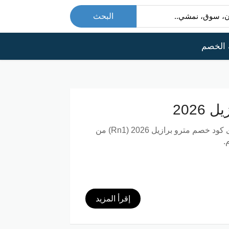
البحث
 الخصم
202
ى
كود خصم مترو برازيل 2026 (Rn1)
من
إقرأ المزيد