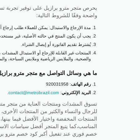
يحرص متجر مترو برازيل على توفير تجربة تسو
واضحة وفقًا للشروط التالية:
مدة الإرجاع والاستبدال: يمكن للعملاء طلب إرجاع أو استبدال المنتجات خل
يجب أن يكون المنتج في حالته الأصلية، غير مستخدم
يُشترط تقديم الفاتورة أو إيصال الشراء.
المنتجات غير القابلة للإرجاع أو الاستبدال المشدات 
والصحية، والملابس الرياضية وملابس السباحة، وال
ما هي وسائل التواصل مع متجر مترو برازي
رقم الهاتف
: 920031958
البريد الإلكتروني
:
contact@metrobrazil.com
.
تسوق المشدات ومنتجات العناية من متجر مت
للرجال والنساء والكثير من المنتجات الأخر
المنتجات المخفضة واختيار الأفضل فيما بينها
خصم فوري عند تفعيل أكبر كود خصم مترو برازيل 2026 (Rn1) من موقع كوبو