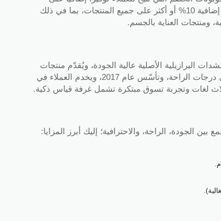
مشترياتهم، وتشمل هذه الكوبونات خصومات إضافية 10% أو أكثر على جميع المنتجات، بما في ذلك
ة، ومنتجات العناية بالجسم.
ات البرازيلية الأصلية عالية الجودة، ويُقدّم منتجات
مصممة لدعم الجسم وتحسين المظهر بأقصى درجات الراحة، وتأسّس عام 2017، ويخدم العملاء في
ثلاث لغات وتجربة تسوق مبتكرة تشمل غرفة قياس ذكية.
بين الجودة، الراحة، والاحترافية؛ إليك أبرز المزايا:
م.
الية).