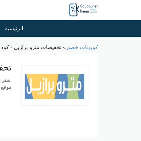
الرئيسية
كوبونات خصم
تخفيضات مترو برازيل - كود خصم مت
>
تخفي
اشتري
موقع كوبونات 