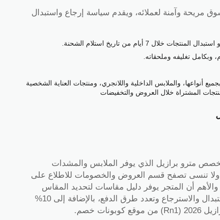
ق مريحة وآمنة لعملائه، ويقدم سياسة إرجاع واستبدال
ال 7 أيام من تاريخ استلام الشحنة.
، وبكامل تغليفه وملحقاته.
بجميع أنواعها، والملابس الداخلية واللانجري، ومنتجات العناية الشخصية
منتجات المشتراة خلال العروض والتخفيضات
ل
خصص مترو برازيل الذي يوفر الملابس والمشدات
ى، ولا تنسى تصفح قسم العروض والخصومات للاطلاع على
، والأهم أن المتجر يوفر دليل مقاسات لتحديد المقاس
المناسب،كما يتبع المتجر أفضل سياسات الاستبدال والاسترجاع وتعدد طرق الدفع، بالإضافة إلى 10%
نات خصم.