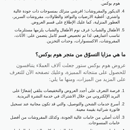
هوم بوكس.
الديكور والمفروشات؛ افرشي منزلك بمنسوجات ذات جودة عالية
واشتري: أغطية الارضيات والنوافذ والطاولات، مفروشات السرير،
العطور المنزلية، كما عليك الإطلاع على قسم العروض.
الأطفال والشباب؛ غرف نوم الأطفال والشباب يلزمها مستلزمات
تناسب أعمارهم، لذا تم تخصيص قسم كامل يتضمن على: الأثاث،
المفروشات، الاكسسوارات، وحدات التخزين.
ما هي مزايا التسوّق من متجر هوم بوكس؟
عروض هوم بوكس ستور جعلت آلاف العملاء يتنافسون
للحصول على منتجاته المميزة، وعليك تصفحه الآن للتعرف
على المزيد من الميزات، ومنها ما يلي:
فرصة التعرف على أجدد العروض والتخفيضات بتلقي إشعارًا على
البريد الإلكتروني من خلال الاشتراك في خدمة النشرة البريدية.
أسرع خدمات الشحن والتوصيل، والتي قد تكون مجانية عند تسجيل
فاتورة شرائية بقيمة معينة.
أثاث أصلي من خامات عالية الجودة، وكذلك المفروشات من أفضل
خامات المنسوجات.