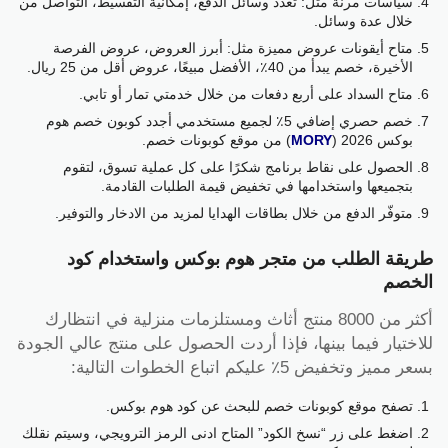
سياسات مرنة مثل: تعدد وسائل الدفع، إمكانية التقسيط، التواصل من
خلال عدة وسائل.
متاح أيقونات عروض مميزة مثل: أبرز العروض، عروض الفرصة
الأخيرة، خصم يبدأ من 40٪، الأفضل مبيعًا، عروض أقل من 25 ريال.
متاح السداد على أربع دفعات من خلال خدمتي تمار أو تابي.
خصم حصري إضافي 5٪ لجميع مستخدمي أجدد كوبون خصم هوم
بوكس 2026 (
MORY
) من موقع كوبونات خصم.
الحصول على نقاط برنامج شكرًا على كل عملية تسوق، لتقوم
بتجميعها واستخدامها في تخفيض قيمة الطلبات القادمة.
متوفّر الدفع من خلال بطاقات الهدايا لمزيد من الادخار والتوفير.
طريقة الطلب من متجر هوم بوكس واستخدام كود
الخصم
أكثر من 8000 منتج أثاث ومستلزمات منزلية في انتظارك
للاختيار فيما بينها، فإذا أردت الحصول على منتج عالي الجودة
بسعر مميز وتخفيض 5٪ عليكم اتباع الخطوات التالية:
تصفح موقع كوبونات خصم للبحث عن كود هوم بوكس.
اضغط على زر “نسخ الكود” المتاح ادنى الرمز الترويجي، وسيتم نقلك