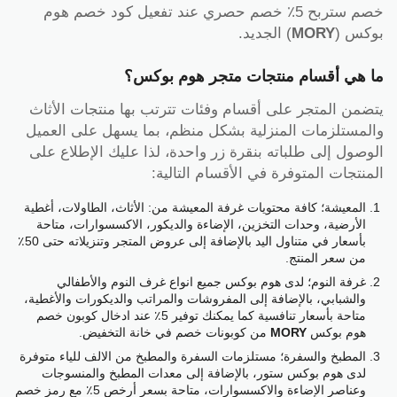
خصم ستربح 5٪ خصم حصري عند تفعيل كود خصم هوم
بوكس (
MORY
) الجديد.
ما هي أقسام منتجات متجر هوم بوكس؟
يتضمن المتجر على أقسام وفئات تترتب بها منتجات الأثاث
والمستلزمات المنزلية بشكل منظم، بما يسهل على العميل
الوصول إلى طلباته بنقرة زر واحدة، لذا عليك الإطلاع على
المنتجات المتوفرة في الأقسام التالية:
المعيشة؛ كافة محتويات غرفة المعيشة من: الأثاث، الطاولات، أغطية
الأرضية، وحدات التخزين، الإضاءة والديكور، الاكسسوارات، متاحة
بأسعار في متناول اليد بالإضافة إلى عروض المتجر وتنزيلاته حتى 50٪
من سعر المنتج.
غرفة النوم؛ لدى هوم بوكس جميع انواع غرف النوم والأطفالي
والشبابي، بالإضافة إلى المفروشات والمراتب والديكورات والأغطية،
متاحة بأسعار تنافسية كما يمكنك توفير 5٪ عند ادخال كوبون خصم
هوم بوكس
MORY
من كوبونات خصم في خانة التخفيض.
المطبخ والسفرة؛ مستلزمات السفرة والمطبخ من الالف للياء متوفرة
لدى هوم بوكس ستور، بالإضافة إلى معدات المطبخ والمنسوجات
وعناصر الإضاءة والاكسسوارات، متاحة بسعر أرخص 5٪ مع رمز خصم