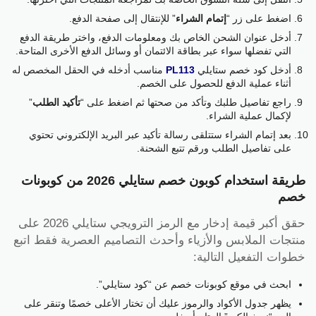
اضغط على زر “
إتمام الشراء
” للإنتقال إلى صفحة الدفع.
أدخل عنوان الشحن الخاص بك ومعلومات الدفع، واختر طريقة الدفع
التي تفضلها سواء عبر بطاقة الائتمان أو وسائل الدفع الأخرى المتاحة.
أدخل كود خصم ستايلي
PL113
مناسب أدخله في الحقل المخصص له
أثناء عملية الدفع للحصول على الخصم.
راجع تفاصيل طلبك وتأكد من صحتها ثم اضغط على “
تأكيد الطلب
”
لإكمال عملية الشراء.
بعد إتمام الشراء ستتلقى رسالة تأكيد عبر البريد الإلكتروني تحتوي
على تفاصيل الطلب ورقم تتبع الشحنة.
طريقة استخدام كوبون خصم ستايلي 2026 من كوبونات
خصم
حقق أكبر قيمة إدخار مع الرمز الترويجي ستايلي 2026 على
منتجات الملابس والأزياء وأحدث التصاميم العصرية فقط اتبع
خطوات التفعيل التالية:
ابحث في موقع كوبونات خصم عن “كود ستايلي”.
يظهر جدول الأكواد والرموز عليك أن تختار الأعلى خصمًا وتنقر على