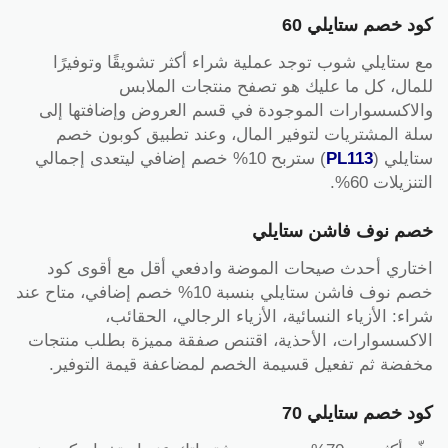
كود خصم ستايلي 60
مع ستايلي شوب توجد عملية شراء أكثر تشويقًا وتوفيرًا
للمال، كل ما عليك هو تصفح منتجات الملابس
والاكسسوارات الموجودة في قسم العروض وإضافتها إلى
سلة المشتريات لتوفير المال، وعند تطبيق كوبون خصم
ستايلي (
PL113
) ستربح 10% خصم إضافي ليتعدى إجمالي
التنزيلات 60%.
خصم نوف فاشن ستايلي
اختاري أحدث صيحات الموضة وادفعي أقل مع أقوى كود
خصم نوف فاشن ستايلي بنسبة 10% خصم إضافي، متاح عند
شراء: الأزياء النسائية، الأزياء الرجالي، الحقائب،
الاكسسوارات، الأحذية، اقتنص صفقة مميزة بطلب منتجات
مخفضة ثم تفعيل قسيمة الخصم لمضاعفة قيمة التوفير.
كود خصم ستايلي 70