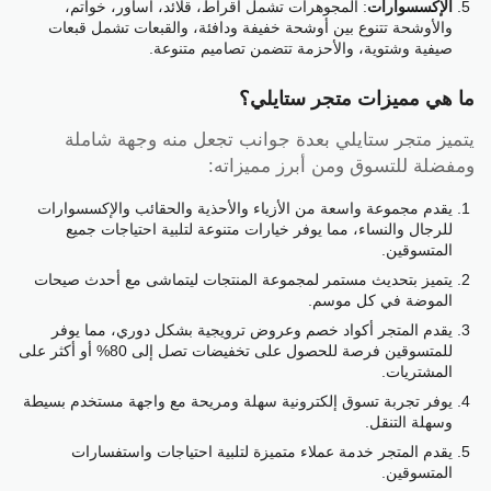
الإكسسوارات
: المجوهرات تشمل أقراط، قلائد، أساور، خواتم،
والأوشحة تتنوع بين أوشحة خفيفة ودافئة، والقبعات تشمل قبعات
صيفية وشتوية، والأحزمة تتضمن تصاميم متنوعة.
ما هي مميزات متجر ستايلي؟
يتميز متجر ستايلي بعدة جوانب تجعل منه وجهة شاملة
ومفضلة للتسوق ومن أبرز مميزاته:
يقدم مجموعة واسعة من الأزياء والأحذية والحقائب والإكسسوارات
للرجال والنساء، مما يوفر خيارات متنوعة لتلبية احتياجات جميع
المتسوقين.
يتميز بتحديث مستمر لمجموعة المنتجات ليتماشى مع أحدث صيحات
الموضة في كل موسم.
يقدم المتجر أكواد خصم وعروض ترويجية بشكل دوري، مما يوفر
للمتسوقين فرصة للحصول على تخفيضات تصل إلى 80% أو أكثر على
المشتريات.
يوفر تجربة تسوق إلكترونية سهلة ومريحة مع واجهة مستخدم بسيطة
وسهلة التنقل.
يقدم المتجر خدمة عملاء متميزة لتلبية احتياجات واستفسارات
المتسوقين.