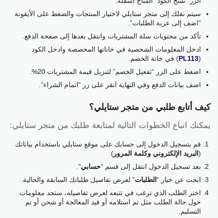
الزر “نسخ الكود” المتاح أسفله.
سيتم نقلك إلى متجر ستايلي لاختيار المنتجات والضغط على الأيقونة
“اضف إلى عربة الطلبات”.
تأكد من محتويات سلة المشتريات وانتقل بعدها إلى صفحة الدفع.
ادخل المعلومات الشخصية في خاناتها المخصصة وادخل الكود
(
PL113
) في خانة الخصم.
اضغط على الزر “تفعيل الخصم” لتنزيل قيمة المشتريات 20%.
اضف بيانات الدفع وفي النهاية انقر على زر “اتمام الشراء”.
كيف أتابع طلبي من متجر ستايلي؟
يمكنك اتباع الخطوات التالية لمتابعة طلبك من متجر ستايلي:
قم بتسجيل الدخول إلى حسابك على موقع ستايلي باستخدام بياناتك
(
البريد الإلكتروني وكلمة المرور
).
بعد تسجيل الدخول انتقل إلى قسم “
حسابي
“.
ابحث عن خيار “
الطلبات
” لعرض تفاصيل طلباتك السابقة والحالية.
اختر الطلب الذي ترغب في تتبعه لعرض تفاصيله، ستجد معلومات
حول حالة الطلب مثل تم استلامه أو قيد المعالجة أو شحن أو تم
التسليم.