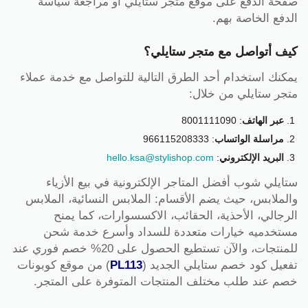
صفحة الدفع على موقع متجر ستايلي أو مراجعة سياسة
الدفع الخاصة بهم.
كيف أتواصل مع متجر ستايلي؟
يمكنك استخدام أحد الطرق التالية للتواصل مع خدمة عملاء
متجر ستايلي من خلال:
عبر الهاتف
: 8001111090
مراسلة الواتساب
: 966115208333
البريد الإلكتروني
:
hello.ksa@stylishop.com
ستايلي شوب أفضل المتاجر الإلكترونية في بيع الأزياء
والملابس، حيث يضم الأقسام: الملابس النسائية، الملابس
الرجالي، الأحذية، الحقائب، الاكسسوارات، كما يمنح
مستخدميه خيارات متعددة للسداد وأسرع خدمة شحن
للمنتجات، والآن تستطيع الحصول على 20% خصم فوري عند
تفعيل كود خصم ستايلي الجديد (
PL113
) من موقع كوبونات
خصم عند طلب مختلف المنتجات المتوفرة على المتجر.