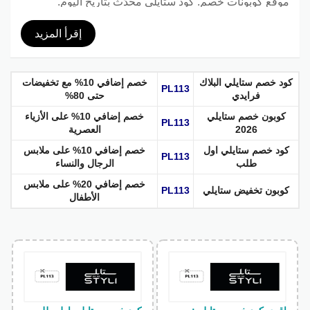
موقع كوبونات خصم. كود ستايلي محدّث بتاريخ اليوم.
إقرأ المزيد
كود خصم ستايلي البلاك
خصم إضافي 10% مع تخفيضات
PL113
فرايدي
حتى 80%
كوبون خصم ستايلي
خصم إضافي 10% على الأزياء
PL113
2026
العصرية
كود خصم ستايلي اول
خصم إضافي 10% على ملابس
PL113
طلب
الرجال والنساء
خصم إضافي 20% على ملابس
كوبون تخفيض ستايلي
PL113
الأطفال