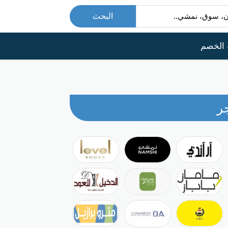
البحث
 الخصم
ر