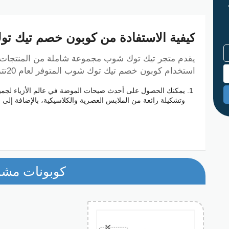
كيفية الاستفادة من كوبون خصم تيك توك ش
يقدم متجر تيك توك شوب مجموعة شاملة من المنتجات ي
استخدام كوبون خصم تيك توك شوب المتوفر لعام 20تتمثل في:
يمكنك الحصول على أحدث صيحات الموضة في عالم الأزياء لجميع 
وتشكيلة رائعة من الملابس العصرية والكلاسيكية، بالإضافة إلى 
تستطيع العثور عبر كوبون تيك توك شوب على مجموعة كبيرة من ا
والأجهزة اللوحية والساعات الذكية وغيرها من الأجهزة التكنولوجي
سوف تجمع كل ما تريد من مستلزمات المنزل والديكور بأقل ال
مجموعة متنوعة من الديكورات المنزلية والأثاث والأدوات المنزلية
كوبونات مشا
ما هي مميزات كوبون تيك توك شوب AK21؟
الفئات، ويمكن الحصول على الخصم مرة واحدة فقط عند الشراء
يسمح لك
كوبون خصم تيك توك شوب
سهو
على جميع المنتجات عند وصولك مبلغ معين، لكن يمكنك استخدامه 10 مرا