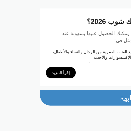
وب 2026؟
مكنك الحصول عليها بسهولة عند
الفئات العمرية من الرجال والنساء والأطفال،
الإكسسوارات والأحذية.
لإلكترونيات تتمثل في أحدث الهواتف الذكية
ة المتطورة.
إقرأ المزيد
أسعار عند استخدام كوبون خصم تيك توك شوب من
 التي تناسب جميع الأذواق.
بهة
يتيح لك كوبون تيك تيك شوب إمكانية الحصول على خصم إضافي قيمته 31% على جميع مشترياتك من مختلف
 بسعر معين.
لة الحصول على 21% خصومات إضافية على إجمالي عملياتك الشرائية
ت.