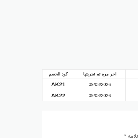
المنصة.
راء.
؟
ن خصم تيك توك شوب:
بونات خصم للعثور على كود الخصم المناسب.
المنتجات التي ترغب في شرائها إلى سلة التسوق
اخر مره تم تجربتها
كود الخصم
AK21
09/08/2026
 ثم اضغط على زر “تطبيق لتفعيل الخصم وضمان
AK22
09/08/2026
علامة
*