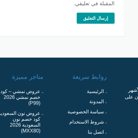
المقبلة في تعليقي.
إرسال التعليق
روابط سريعة
متاجر مميزة
أشهر
الرئيسية
عروض نمشي – كود
آن على
خصم نمشي 2026
المدونة
(P99)
سياسة الخصوصية
عروض نون السعودية
كود خصم نون
شروط الاستخدام
السعودية 2026
(MXX80)
اتصل بنا