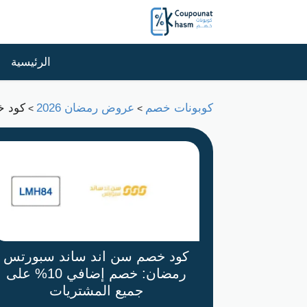
الرئيسية
كوبونات خصم
عروض رمضان 2026
كود خصم
>
>
كود خصم سن اند ساند سبورتس
رمضان: خصم إضافي 10% على
جميع المشتريات