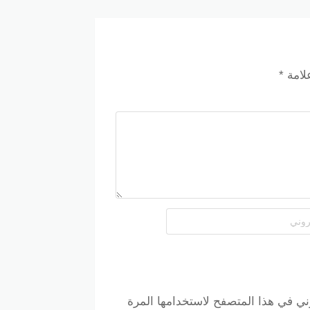
ر المنتجات التي ترغب في شرائها مثل الأحذية
لانتهاء من إضافة المنتجات إلى سلتك وانتقل إلى
علامة
*
خل الرمز في الخانة المخصصة ثم اضغط على زر
الكود بنجاح سوف تلاحظ أن الخصم البالغ 10% تم إضافته إلى إجمالي الفاتورة، مما يقلل من المبلغ
ة ائتمان أو باي بال أو الدفع عند الاستلام.
ني في هذا المتصفح لاستخدامها المرة