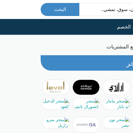
البحث
 الخصم
ر