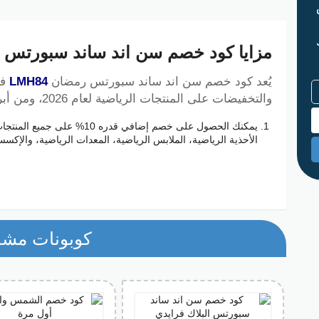
مزايا كود خصم سن اند ساند سبورتس رمض
يُعد كود خصم سن اند ساند سبورتس رمضان
LMH84
فر
والتخفيضات على المنتجات الرياضية لعام 2026، ومن أبرز المميزات:
يمكنك الحصول على خصم إضافي قدر
الأحذية الرياضية، الملابس الرياضية، المعدات الرياضية، والإكس
يمكن استخدام الكود على مجموعة متنوعة من المنتجات الرياض
بحاجة إلى أحذية رياضية من علامات تجارية مشهورة أو ترغب ف
الكود سهل الاستخدام فقط قم بإدخاله في خانة كود الخصم أثناء
ساند سبورتس، وسيتم تطبيق الخصم بشكل مباشر على إجمالي ال
يقدم لك الكود فرصة لتجديد معداتك الرياضية أو شراء ملابس رياض
كوبونات مشا
أفضل، مما يتيح لك تجربة تسوق مريحة ومجزية.
الكود متاح لجميع العملاء سواء كنت عميل جديد أو قديم يمكنك ال
فيها استخدامه.
باستخدام كود الخصم يمكنك الحصول على منتجات رياضية عالية ال
مما يجعل التسوق أكثر جدوى وفعالية.