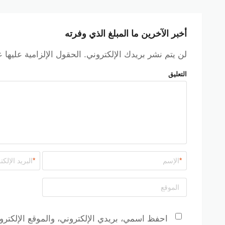
البسيطة والحصول على خصم 10% على جميع منتجاتك بأرخص الأسعار:
قم بزيارة
موقع سن اند ساند سبورتس
، ثم بتصفح المتجر لاختيا
الرياضية، الملابس الرياضية، المعدات الرياضية، الإكسسوارات.
أخبر الآخرين ما المبلغ الذي وفرته
بعد اختيار المنتجات أضفها إلى سلة التسوق الخاصة بك، وبمجرد ا
صفحة الدفع.
لن يتم نشر بريدك الإلكتروني.
الحقول الإلزامية عليها 
في صفحة الدفع سوف تجد خانة مخصصة لإدخال كود الخصم، أد
التعليق
تطبيق.
بمجرد تطبيق 
الذي يتعين عليك دفعه.
أكمل عملية الدفع باستخدام الطريقة المفضلة لديك سواء كانت بطاق
*
*
احفظ اسمي، بريدي الإلكتروني، والموقع الإلكترو