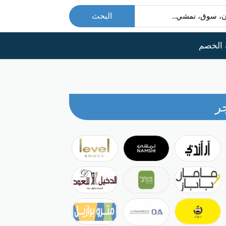
البحث
 الخصم
ر