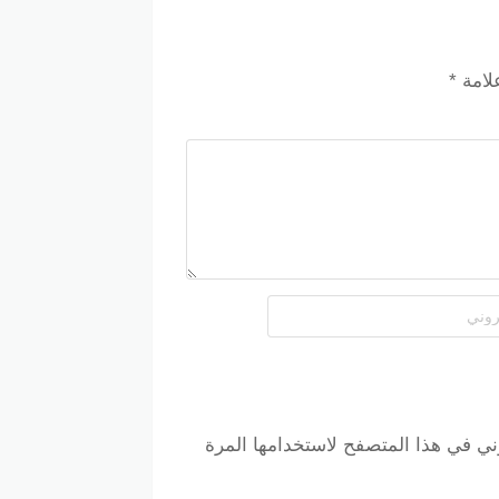
ع المخصص له، ثم اضغط على زر “تطبيق” للحصول
زر “إتمام الشراء” لإكمال عملية الشراء بنجاح.
علامة
*
ني في هذا المتصفح لاستخدامها المرة