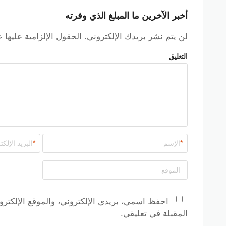
الصق
كود خصم آر أند بي السعودية
M69
الذي نسخته في المرب
على الخصم المخصص.
أخبر الآخرين ما المبلغ الذي وفرته
حدد وسيلة الدفع التي تناسبك من الخيارات المتاحة ثم اضغط على 
لن يتم نشر بريدك الإلكتروني.
الحقول الإلزامية عليها 
التعليق
*
*
احفظ اسمي، بريدي الإلكتروني، والموقع الإلكترو
المقبلة في تعليقي.