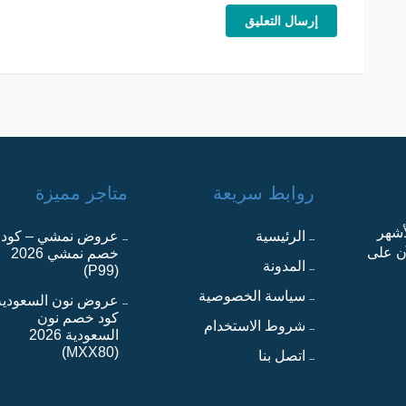
إرسال التعليق
روابط سريعة
متاجر مميزة
أشهر
الرئيسية
عروض نمشي – كود
آن على
خصم نمشي 2026
المدونة
(P99)
سياسة الخصوصية
عروض نون السعودية
كود خصم نون
شروط الاستخدام
السعودية 2026
(MXX80)
اتصل بنا