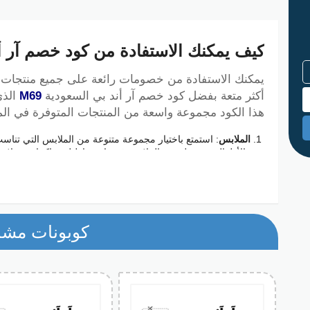
 2026،
كيف يمكنك الاستفادة من كود خصم آر أند ب
يمكنك الاستفادة من خصومات رائعة على جميع منتجات مت
أكثر متعة بفضل كود خصم آر أند بي السعودية
M69
هذا الكود مجموعة واسعة من المنتجات المتوفرة في المت
الملابس
: استمتع باختيار مجموعة متنوعة من الملابس التي تناسب
والأطفال، وتشمل هذه الملابس قمصان، بناطيل، جاكيتات، بدلات
الأحذية
: يقدم متجر أر اند بي أحذية مميزة لجميع الأعمار، بما في
الأحذية ذات الكعب العالي، الأحذية الشتوية، وأحذية مدرسية.
الإكسسوارات
: يمكنك العثور على مجموعة واسعة من الإكسسوارا
الحقائب، الأحزمة، النظارات الشمسية، حقائب اليد، المجوهرات، 
كوبونات مشا
ما هي مواصفات كود خصم آر أند بي ال
يتميز كود خصم آر أند بي السعودية
M69
المتاح على جمي
كوبونات الخصم بمجموعة من الخصائص التي تجعل تجربة 