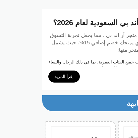
ي السعودية لعام 2026؟
جر أر اند بي ، مما يجعل تجربة التسوق
الذي يمنحك خصم إضافي 15%، حيث يشمل
جر منها:
 جميع الفئات العمرية، بما في ذلك الرجال والنساء
 رسمية، وملابس رياضية.
 ذلك الأحذية الرياضية، الأحذية الرسمية، الصنادل،
إقرأ المزيد
ت المناسبة لجميع الأعمار مثل الساعات،
الأوشحة، الحقائب المدرسية، والقبعات.
بهة
سعودية
M69
؟
ع منتجات متجر آر اند بي عبر موقع
التسوق أكثر توفير وتميز، ومن أبرز هذه