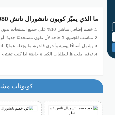
ما الذي يميّز كوبون ناتشورال تاتش D80 عن غيره؟
خصم إضافي مباشر 10% على جميع المنتجات بدون استثناءات.
مناسب للجميع، لا حاجة لأن تكون مستخدمًا جديدًا أو 
يشمل أصنافًا يومية وأخرى فاخرة، ما يجعله عمليًا لل
توفير ملحوظ للطلبات الكبيرة خاصًة إذا كنت تشتري
سهولة التفعيل على الموقع بدون خطوات مُعقّدة.
منتجات يغطيها كوبون خصم ناتشورال تاتش
كوبونات مشا
استخدم كوبون خصم ناتشورال تاتش
D80
المنتجات الطبيعية:
زيوت الشعر والبشرة المستخلصة من الطبيعة.
كريمات ترطيب غنية للوجه والجسم.