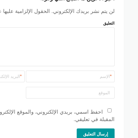
أكمل خطوات الدفع واستمتع بتجربة تسوّق طبيعية ومو
لن يتم نشر بريدك الإلكتروني.
الحقول الإلزامية عليها 
استخدم
كود خصم ناتشورال تاتش
2026
للاستفادة عند الشراء م
التعليق
*
*
احفظ اسمي، بريدي الإلكتروني، والموقع الإلكترو
المقبلة في تعليقي.
إرسال التعليق