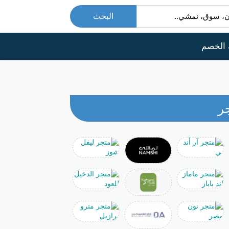
البحث
 الخصم
ر