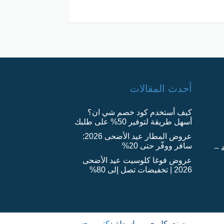
أحدث المقالات
كيف أستخدم كود خصم شي ان؟
أسهل طريقة لتوفير 50% على طلبك
عروض المطار عيد الأضحى 2026:
سافر ووفّر حتى 20%
 –
عروض فوغا كلوسيت عيد الأضحى
2026 | تخفيضات تصل إلى 80%
صنع بكل حب بواسطة
دكتور محسن
.