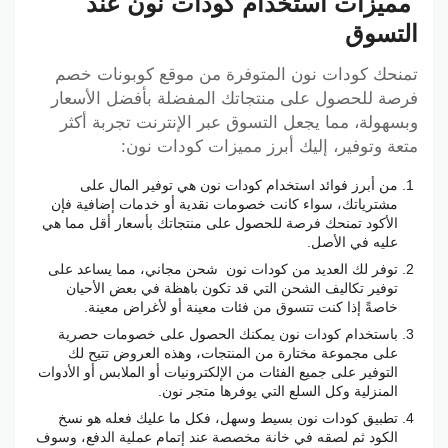
مميزات استخدام كودات نون عند
التسوق
تمنحك كودات نون المتوفرة من موقع كوبونات خصم
فرصة للحصول على منتجاتك المفضلة بأفضل الأسعار
وبسهولة، مما يجعل التسوق عبر الإنترنت تجربة أكثر
متعة وتوفير، إليك أبرز مميزات كودات نون:
من أبرز فوائد استخدام كودات نون هي توفير المال على
مشترياتك، سواء كانت خصومات نقدية أو خدمات إضافية فإن
الأكود تمنحك فرصة للحصول على منتجاتك بأسعار أقل مما هي
عليه في الأصل.
توفر لك العديد من كودات نون شحن مجاني، مما يساعد على
توفير تكاليف الشحن التي قد تكون باهظة في بعض الأحيان
خاصةً إذا كنت تتسوق من فئات معينة أو لأغراض معينة.
باستخدام كودات نون يمكنك الحصول على خصومات حصرية
على مجموعة مختارة من المنتجات، وهذه العروض تتيح لك
التوفير على جميع الفئات من الإلكترونيات أو الملابس أو الأدوات
المنزلية وكل السلع التي يوفرها متجر نون.
تطبيق كودات نون بسيط وسهل، فكل ما عليك فعله هو نسخ
الكود ثم لصقه في خانة مخصصة عند إتمام عملية الدفع، وسوف