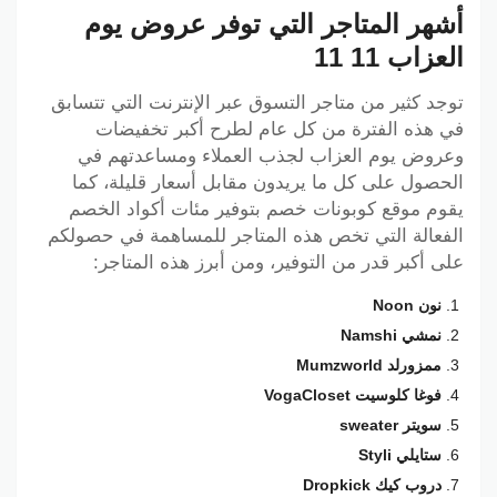
أشهر المتاجر التي توفر عروض يوم
العزاب 11 11
توجد كثير من متاجر التسوق عبر الإنترنت التي تتسابق
في هذه الفترة من كل عام لطرح أكبر تخفيضات
وعروض يوم العزاب لجذب العملاء ومساعدتهم في
الحصول على كل ما يريدون مقابل أسعار قليلة، كما
يقوم موقع كوبونات خصم بتوفير مئات أكواد الخصم
الفعالة التي تخص هذه المتاجر للمساهمة في حصولكم
على أكبر قدر من التوفير، ومن أبرز هذه المتاجر:
نون Noon
نمشي Namshi
ممزورلد Mumzworld
فوغا كلوسيت VogaCloset
سويتر sweater
ستايلي Styli
دروب كيك Dropkick