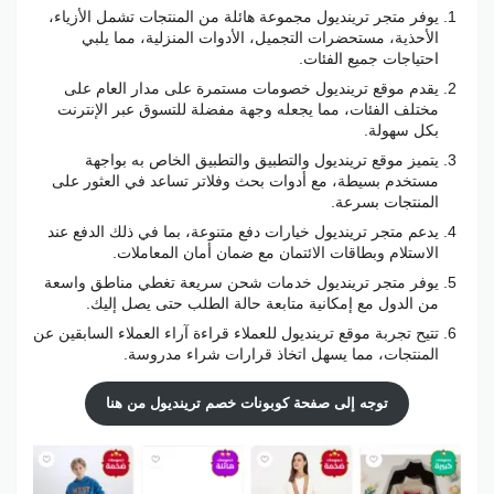
يوفر متجر ترينديول مجموعة هائلة من المنتجات تشمل الأزياء،
الأحذية، مستحضرات التجميل، الأدوات المنزلية، مما يلبي
احتياجات جميع الفئات.
يقدم موقع ترينديول خصومات مستمرة على مدار العام على
مختلف الفئات، مما يجعله وجهة مفضلة للتسوق عبر الإنترنت
بكل سهولة.
يتميز موقع ترينديول والتطبيق والتطبيق الخاص به بواجهة
مستخدم بسيطة، مع أدوات بحث وفلاتر تساعد في العثور على
المنتجات بسرعة.
يدعم متجر ترينديول خيارات دفع متنوعة، بما في ذلك الدفع عند
الاستلام وبطاقات الائتمان مع ضمان أمان المعاملات.
يوفر متجر ترينديول خدمات شحن سريعة تغطي مناطق واسعة
من الدول مع إمكانية متابعة حالة الطلب حتى يصل إليك.
تتيح تجربة موقع ترينديول للعملاء قراءة آراء العملاء السابقين عن
المنتجات، مما يسهل اتخاذ قرارات شراء مدروسة.
توجه إلى صفحة كوبونات خصم ترينديول من هنا