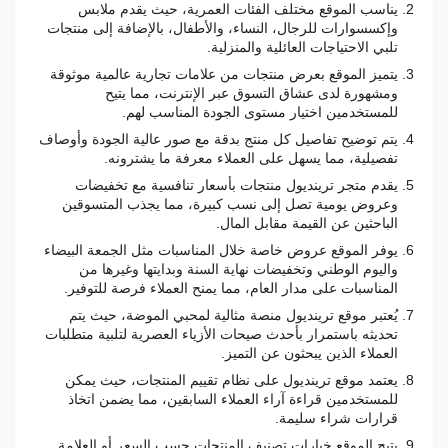
يناسب الموقع مختلف الفئات العمرية، حيث يقدم ملابس
وإكسسوارات للرجال، النساء، والأطفال، بالإضافة إلى منتجات
تلبي الاحتياجات العائلية والمنزلية.
يتميز الموقع بعرض منتجات من علامات تجارية عالمية موثوقة
ومشهورة لدى عشاق التسوق عبر الإنترنت، مما يتيح
للمستخدمين اختيار مستوى الجودة المناسب لهم.
يتم توضيح تفاصيل كل منتج بدقة مع صور عالية الجودة وأوصاف
تفصيلية، مما يسهل على العملاء معرفة ما يشترونه.
يقدم متجر ترينديول منتجات بأسعار تنافسية مع تخفيضات
وعروض يومية تصل إلى نسب كبيرة، مما يجذب المتسوقين
الباحثين عن القيمة مقابل المال.
يوفر الموقع عروض خاصة خلال المناسبات مثل الجمعة البيضاء
واليوم الوطني وتخفيضات نهاية السنة وبدايتها وغيرها من
المناسبات على مدار العام، مما يمنح العملاء فرصة للتوفير.
يُعتبر موقع ترينديول منصة مثالية لمحبي الموضة، حيث يتم
تحديثه باستمرار بأحدث صيحات الأزياء العصرية لتلبية متطلبات
العملاء الذين يبحثون عن التميز.
يعتمد موقع ترينديول على نظام تقييم المنتجات، حيث يمكن
للمستخدمين قراءة آراء العملاء السابقين، مما يضمن اتخاذ
قرارات شراء سليمة.
يتيح الموقع خيارات تصنيف المنتجات حسب السعر أو العلامة