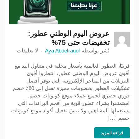
عروض اليوم الوطني عطور:
تخفيضات حتى 75%
نٌشر بواسطة
Aya Abdelrauof
لا تعليقات
قريبًا، العطور العالمية بأسعار محلية في متناول اليد مع
أقوى عروض اليوم الوطني عطور، انتظروا أقوى
التنزيلات من المتاجر الإلكترونية التي توفر أفضل
تشكيلات العطور بخصومات مميزة تصل إلى 80٪ خصم
فوري حصري لجميع عملاء موقع كوبونات خصم.
استمتعوا بشراء عطور قوية من أفخم البراندات التي
يستعملها المشاهير، ولا تنسَ تفعيل أكواد موقع كوبونات
خصم […]
قراءة المزيد